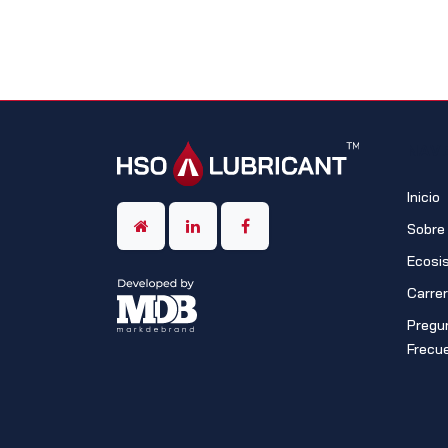
NAV
Inicio
Sobre
Ecosi
Carre
Pregu
Frecu