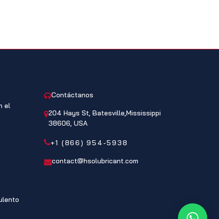
 DEL
CONTACTO
Contáctanos
 el
204 Hays St, Batesville,Mississippi
38606, USA
+1 (866) 954-5938
contact@hsolubricant.com
ulento