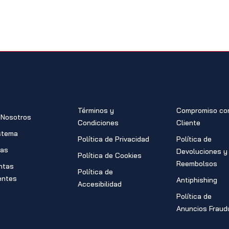
EGACIÓN
LEGAL Y
POLÍTICAS
PRIVACIDAD
CLIENTE
Términos y
Compromiso con
 Nosotros
Condiciones
Cliente
stema
Política de Privacidad
Política de
ras
Devoluciones y
Política de Cookies
Reembolsos
ntas
Política de
entes
Antiphishing
Accesibilidad
Política de
Anuncios Fraud