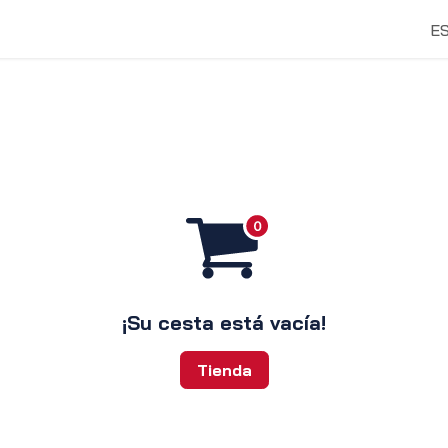
vicios y Soluciones
Tienda
Descubrir
E
¡Su cesta está vacía!
Tienda